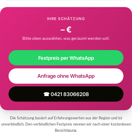
IHRE SCHÄTZUNG
– €
Bitte oben auswählen, was geräumt werden soll.
Festpreis per WhatsApp
Anfrage ohne WhatsApp
☎ 0421 83066208
Die Schätzung basiert auf Erfahrungswerten aus der Region und ist
unverbindlich. Den verbindlichen Festpreis nennen wir nach einer kostenlosen
Besichtigung.