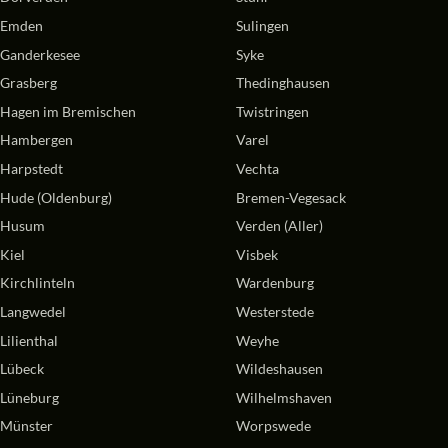
Emden
Sulingen
Ganderkesee
Syke
Grasberg
Thedinghausen
Hagen im Bremischen
Twistringen
Hambergen
Varel
Harpstedt
Vechta
Hude (Oldenburg)
Bremen-Vegesack
Husum
Verden (Aller)
Kiel
Visbek
Kirchlinteln
Wardenburg
Langwedel
Westerstede
Lilienthal
Weyhe
Lübeck
Wildeshausen
Lüneburg
Wilhelmshaven
Münster
Worpswede