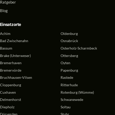
Ratgeber
Blog
Einsatzorte
Achim
Oldenburg
Bad Zwischenahn
Osnabrück
Bassum
Osterholz-Scharmbeck
Brake (Unterweser)
Ottersberg
Bremerhaven
Oyten
Bremervörde
Papenburg
Bruchhausen-Vilsen
Rastede
Cloppenburg
Ritterhude
Cuxhaven
Rotenburg (Wümme)
Delmenhorst
Schwanewede
Diepholz
Soltau
Dörverden
Stuhr